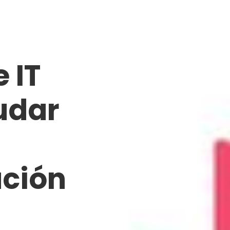
 IT
udar
ción